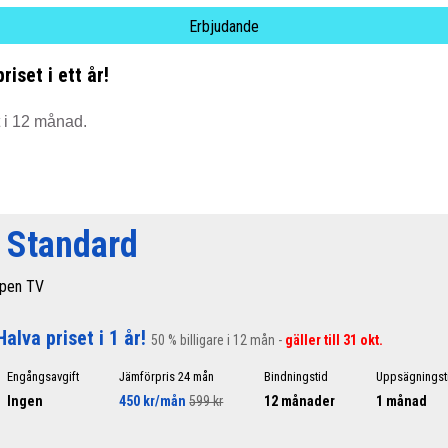
Erbjudande
iset i ett år!
t i 12 månad.
e Standard
ppen TV
Halva priset i 1 år!
50 % billigare i 12 mån -
gäller till 31 okt.
Engångsavgift
Jämförpris 24 mån
Bindningstid
Uppsägningst
Ingen
450 kr/mån
599 kr
12 månader
1 månad