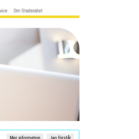
vice
Om Stadsnätet
Mer information
Jag förstår