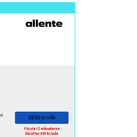
id
300 kr/mån
Första 12 månaderna
Därefter 599 kr/mån