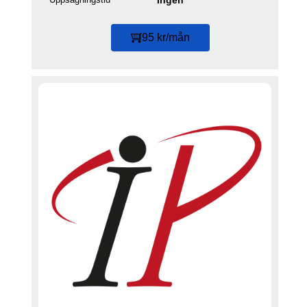
Ingen
95 kr/mån