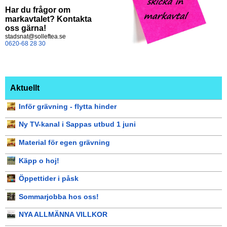
Har du frågor om
markavtalet? Kontakta
oss gärna!
stadsnat@solleftea.se
0620-68 28 30
Aktuellt
Inför grävning - flytta hinder
Ny TV-kanal i Sappas utbud 1 juni
Material för egen grävning
Käpp o hoj!
Öppettider i påsk
Sommarjobba hos oss!
NYA ALLMÄNNA VILLKOR