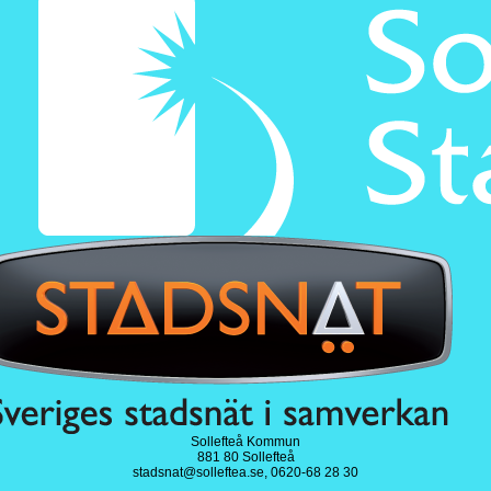
Sollefteå Kommun
881 80 Sollefteå
stadsnat@solleftea.se,
0620-68 28 30