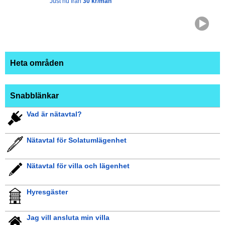
Just nu från
30 kr/mån
Heta områden
Snabblänkar
Vad är nätavtal?
Nätavtal för Solatumlägenhet
Nätavtal för villa och lägenhet
Hyresgäster
Jag vill ansluta min villa