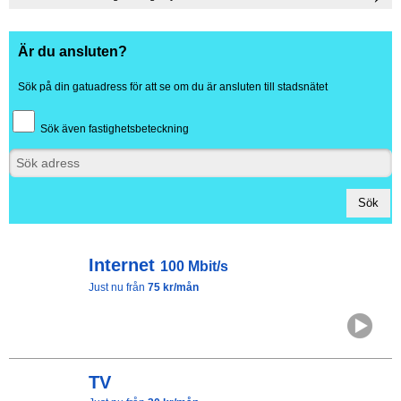
•
Ny TV-kanal i Sappas utbud 1 juni
•
Material för egen grävning
•
Käpp o hoj!
Är du ansluten?
Sök på din gatuadress för att se om du är ansluten till stadsnätet
Sök även fastighetsbeteckning
Internet
100 Mbit/s
Just nu från
75 kr/mån
TV