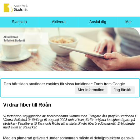
Startsida
Aktivera
Anslut dig
Mer
Den här sidan använder cookies för vissa funktioner: Fonts from Google
Mer information
Jag förstår
Vi drar fiber till Röån
Vi fortsätter utbyggnaden av fiberbredband i kommunen. Tidigare års projekt Bredband i
Västra Sollefteå är förlängt till augusti 2023 och vi kan därför erbjuda fastighetsägare på
sträckan Tåsjöberg till Tara och Röån att ansluta till vårt fiberbredbandsnät. Erbjudande
med avtal är utskickat.
Med en planerad grävstart under sommaren måste vi detaljprojektera ganska