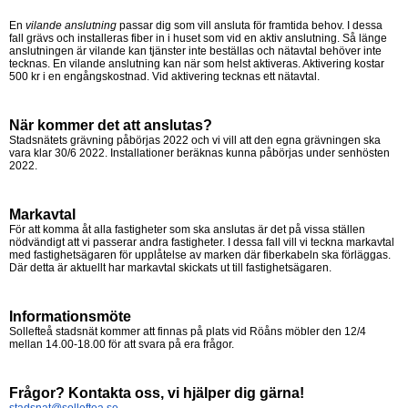
En
vilande anslutning
passar dig som vill ansluta för framtida behov. I dessa
fall grävs och installeras fiber in i huset som vid en aktiv anslutning. Så länge
anslutningen är vilande kan tjänster inte beställas och nätavtal behöver inte
tecknas. En vilande anslutning kan när som helst aktiveras. Aktivering kostar
500 kr i en engångskostnad. Vid aktivering tecknas ett nätavtal.
När kommer det att anslutas?
Stadsnätets grävning påbörjas 2022 och vi vill att den egna grävningen ska
vara klar 30/6 2022. Installationer beräknas kunna påbörjas under senhösten
2022.
Markavtal
För att komma åt alla fastigheter som ska anslutas är det på vissa ställen
nödvändigt att vi passerar andra fastigheter. I dessa fall vill vi teckna markavtal
med fastighetsägaren för upplåtelse av marken där fiberkabeln ska förläggas.
Där detta är aktuellt har markavtal skickats ut till fastighetsägaren.
Informationsmöte
Sollefteå stadsnät kommer att finnas på plats vid Röåns möbler den 12/4
mellan 14.00-18.00 för att svara på era frågor.
Frågor? Kontakta oss, vi hjälper dig gärna!