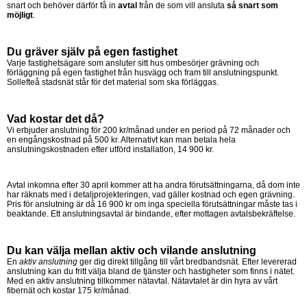
snart och behöver därför få in
avtal
från de som vill ansluta
så snart som
möjligt
.
Du gräver själv på egen fastighet
Varje fastighetsägare som ansluter sitt hus ombesörjer grävning och
förläggning på egen fastighet från husvägg och fram till anslutningspunkt.
Sollefteå stadsnät står för det material som ska förläggas.
Vad kostar det då?
Vi erbjuder anslutning för 200 kr/månad under en period på 72 månader och
en engångskostnad på 500 kr. Alternativt kan man betala hela
anslutningskostnaden efter utförd installation, 14 900 kr.
Avtal inkomna efter 30 april kommer att ha andra förutsättningarna, då dom inte
har räknats med i detaljprojekteringen, vad gäller kostnad och egen grävning.
Pris för anslutning är då 16 900 kr om inga speciella förutsättningar måste tas i
beaktande. Ett anslutningsavtal är bindande, efter mottagen avtalsbekräftelse.
Du kan välja mellan aktiv och vilande anslutning
En
aktiv anslutning
ger dig direkt tillgång till vårt bredbandsnät. Efter levererad
anslutning kan du fritt välja bland de tjänster och hastigheter som finns i nätet.
Med en aktiv anslutning tillkommer nätavtal. Nätavtalet är din hyra av vårt
fibernät och kostar 175 kr/månad.