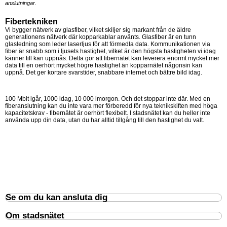
anslutningar.
Fibertekniken
Vi bygger nätverk av glasfiber, vilket skiljer sig markant från de äldre
generationens nätverk där kopparkablar använts. Glasfiber är en tunn
glasledning som leder laserljus för att förmedla data. Kommunikationen via
fiber är snabb som i ljusets hastighet, vilket är den högsta hastigheten vi idag
känner till kan uppnås. Detta gör att fibernätet kan leverera enormt mycket mer
data till en oerhört mycket högre hastighet än kopparnätet någonsin kan
uppnå. Det ger kortare svarstider, snabbare internet och bättre bild idag.
100 Mbit igår, 1000 idag, 10 000 imorgon. Och det stoppar inte där. Med en
fiberanslutning kan du inte vara mer förberedd för nya teknikskiften med höga
kapacitetskrav - fibernätet är oerhört flexibelt. I stadsnätet kan du heller inte
använda upp din data, utan du har alltid tillgång till den hastighet du valt.
Se om du kan ansluta dig
Om stadsnätet