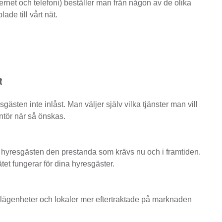
nternet och telefoni) beställer man från någon av de olika
ade till vårt nät.
t
gästen inte inlåst. Man väljer själv vilka tjänster man vill
ntör när så önskas.
r hyresgästen den prestanda som krävs nu och i framtiden.
ätet fungerar för dina hyresgäster.
a lägenheter och lokaler mer eftertraktade på marknaden