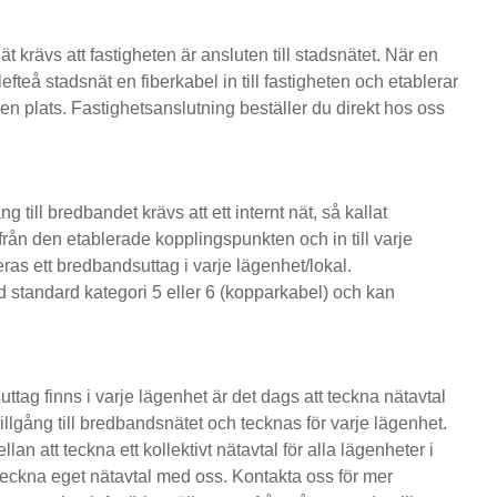
nät krävs att fastigheten är ansluten till stadsnätet. När en
efteå stadsnät en fiberkabel in till fastigheten och etablerar
plats. Fastighetsanslutning beställer du direkt hos oss
g till bredbandet krävs att ett internt nät, så kallat
från den etablerade kopplingspunkten och in till varje
ras ett bredbandsuttag i varje lägenhet/lokal.
d standard kategori 5 eller 6 (kopparkabel) och kan
ttag finns i varje lägenhet är det dags att teckna nätavtal
tillgång till bredbandsnätet och tecknas för varje lägenhet.
an att teckna ett kollektivt nätavtal för alla lägenheter i
 teckna eget nätavtal med oss. Kontakta oss för mer