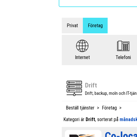
Privat
Företag
Internet
Telefoni
Drift
Drift, backup, moln och IT-tjä
Beställ tjänster
Företag
Kategori är
Drift
, sorterat på
månads
Co-loca