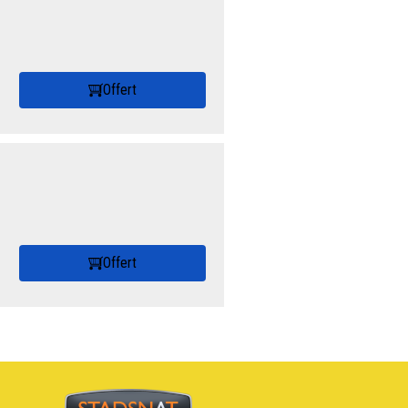
Offert
Offert