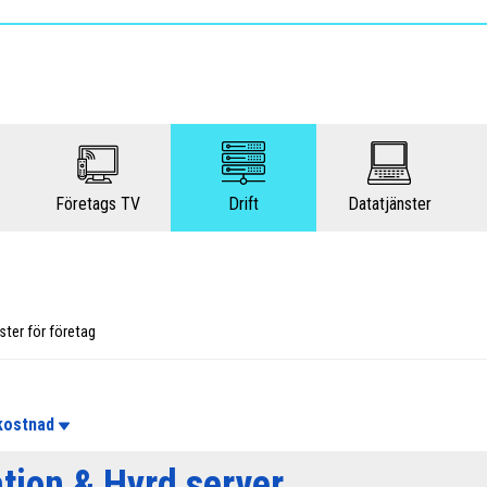
Företags TV
Drift
Datatjänster
nster för företag
kostnad
tion & Hyrd server