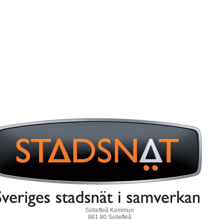
Sollefteå Kommun
881 80 Sollefteå