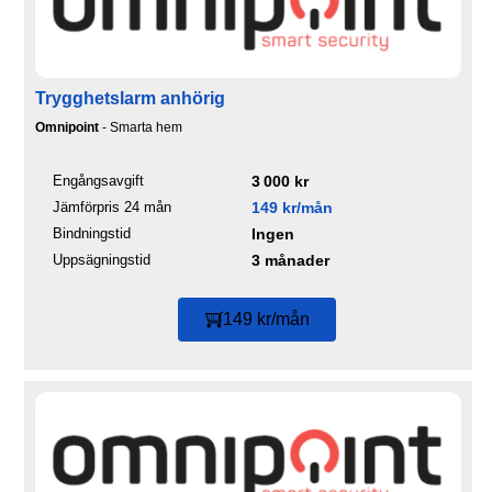
Trygghetslarm anhörig
Omnipoint
- Smarta hem
Engångsavgift
3 000 kr
Jämförpris 24 mån
149 kr/mån
Bindningstid
Ingen
Uppsägningstid
3 månader
149 kr/mån