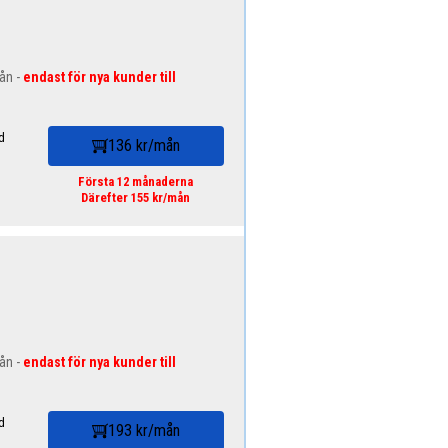
mån -
endast för nya kunder till
d
136 kr/mån
Första 12 månaderna
Därefter 155 kr/mån
mån -
endast för nya kunder till
d
193 kr/mån