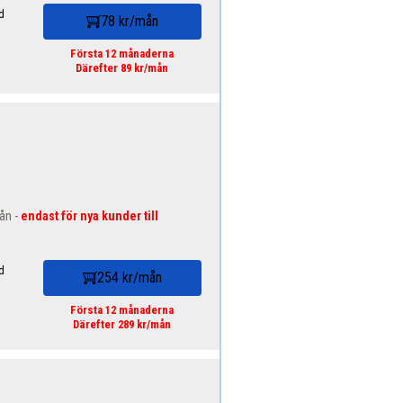
d
78 kr/mån
Första 12 månaderna
Därefter 89 kr/mån
mån -
endast för nya kunder till
d
254 kr/mån
Första 12 månaderna
Därefter 289 kr/mån