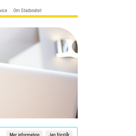
vice
Om Stadsnätet
Mer information
Jag förstår