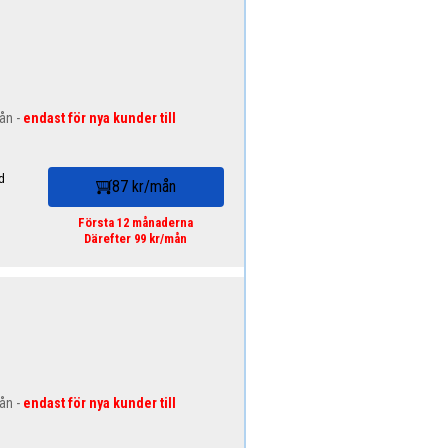
mån -
endast för nya kunder till
d
87 kr/mån
Första 12 månaderna
Därefter 99 kr/mån
mån -
endast för nya kunder till