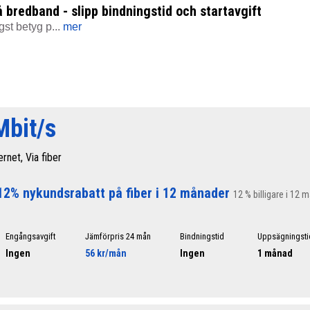
å bredband - slipp bindningstid och startavgift
st betyg p...
mer
Mbit/s
ernet, Via fiber
12% nykundsrabatt på fiber i 12 månader
12 % billigare i 12 
Engångsavgift
Jämförpris 24 mån
Bindningstid
Uppsägningsti
Ingen
56 kr/mån
Ingen
1 månad