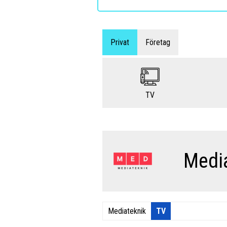
Privat
Företag
TV
Medi
Mediateknik
TV