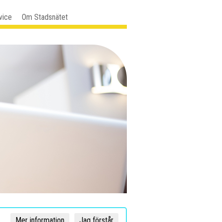
vice
Om Stadsnätet
Mer information
Jag förstår