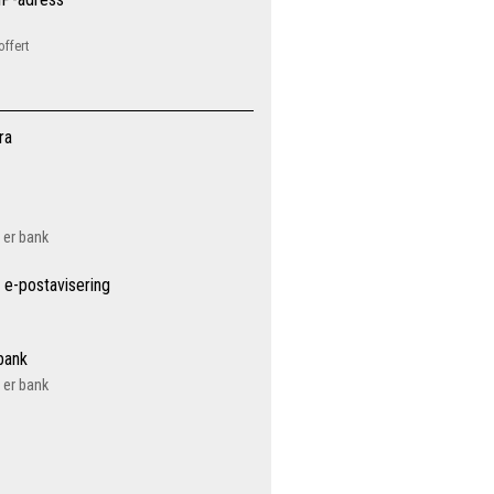
offert
ra
a er bank
 e-postavisering
 bank
a er bank