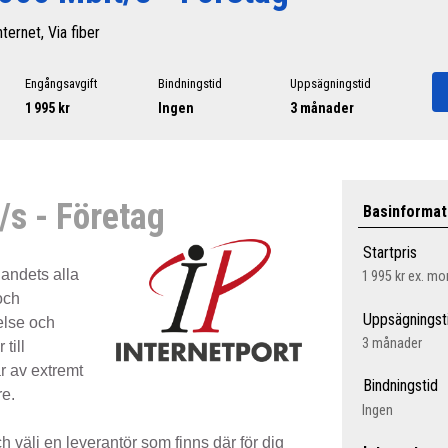
nternet, Via fiber
Engångsavgift
Bindningstid
Uppsägningstid
1 995 kr
Ingen
3 månader
s - Företag
Basinformat
Startpris
landets alla
1 995 kr
ex. m
och
Uppsägningst
else och
3 månader
 till
 av extremt
Bindningstid
re.
Ingen
välj en leverantör som finns där för dig