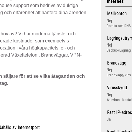
Internet
in-house support som bedrivs av duktiga
g och erfarenhet att hantera dina ärenden
Mailkonton
Nej
Domän och DNS - 
 behov av? Vi har moderna tjänster och
Lagringsutr
aterade kostnader som exempelvis
Nej
ocation i våra högkapacitets, el- och
Backup/Lagring -
aserad Växeltelefoni, Brandväggar, VPN-
Brandvägg
Nej
Brandvägg/VPN -
säljare för att se vilka åtaganden och
etag.
Virusskydd
Nej
Antivirus - Konta
Fast IP-adre
Ja
dahålls av Internetport
Beställ extra