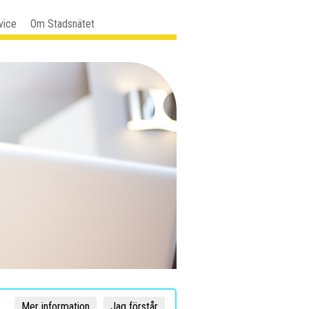
vice
Om Stadsnätet
Mer information
Jag förstår