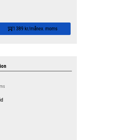
1 389 kr/mån
ex. moms
ion
oms
id