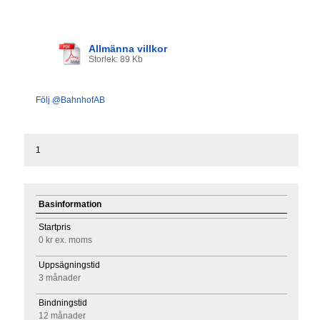
Allmänna villkor
Storlek: 89 Kb
Följ @BahnhofAB
1
Basinformation
Startpris
0 kr
ex. moms
Uppsägningstid
3 månader
Bindningstid
12 månader