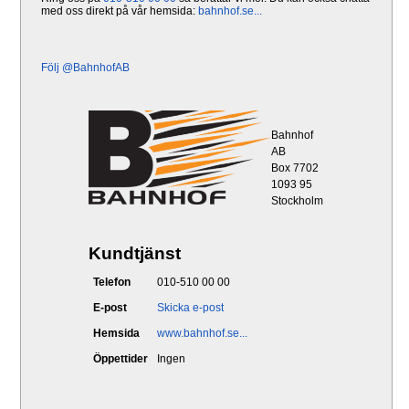
med oss direkt på vår hemsida:
bahnhof.se...
Följ @BahnhofAB
Bahnhof
AB
Box 7702
1093 95
Stockholm
Kundtjänst
Telefon
010-510 00 00
E-post
Skicka e-post
Hemsida
www.bahnhof.se...
Öppettider
Ingen