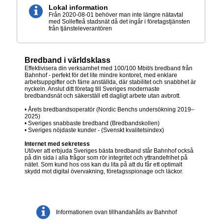
Lokal information
Från 2020-08-01 behöver man inte längre nätavtal
med Sollefteå stadsnät då det ingår i företagstjänsten
från tjänsteleverantören
Bredband i världsklass
Effektivisera din verksamhet med 100/100 Mbit/s bredband från
Bahnhof - perfekt för det lite mindre kontoret, med enklare
arbetsuppgifter och färre anställda, där stabilitet och snabbhet är
nyckeln. Anslut ditt företag till Sveriges modernaste
bredbandsnät och säkerställ ett dagligt arbete utan avbrott.
• Årets bredbandsoperatör (Nordic Benchs undersökning 2019–
2025)
• Sveriges snabbaste bredband (Bredbandskollen)
• Sveriges nöjdaste kunder - (Svenskt kvalitetsindex)
Internet med sekretess
Utöver att erbjuda Sveriges bästa bredband står Bahnhof också
på din sida i alla frågor som rör integritet och yttrandefrihet på
nätet. Som kund hos oss kan du lita på att du får ett optimalt
skydd mot digital övervakning, företagsspionage och läckor.
Informationen ovan tillhandahålls av Bahnhof