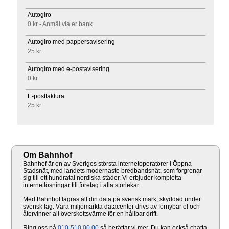
Autogiro
0 kr - Anmäl via er bank
Autogiro med pappersavisering
25 kr
Autogiro med e-postavisering
0 kr
E-postfaktura
25 kr
Om Bahnhof
Bahnhof är en av Sveriges största internetoperatörer i Öppna
Stadsnät, med landets modernaste bredbandsnät, som förgrenar
sig till ett hundratal nordiska städer. Vi erbjuder kompletta
internetlösningar till företag i alla storlekar.
Med Bahnhof lagras all din data på svensk mark, skyddad under
svensk lag. Våra miljömärkta datacenter drivs av förnybar el och
återvinner all överskottsvärme för en hållbar drift.
Ring oss på
010-510 00 00
så berättar vi mer. Du kan också chatta