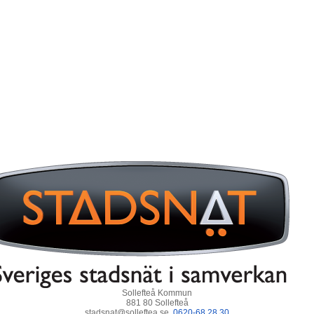
Sollefteå Kommun
881 80 Sollefteå
stadsnat@solleftea.se,
0620-68 28 30