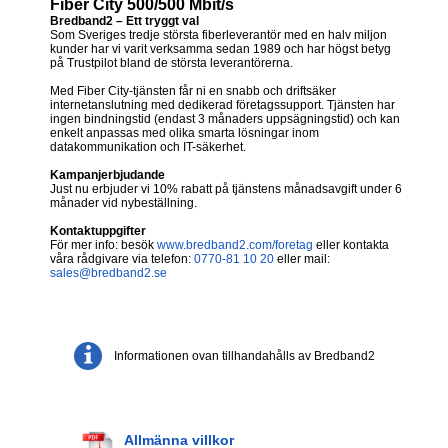
Fiber City 500/500 Mbit/s
Bredband2 – Ett tryggt val
Som Sveriges tredje största fiberleverantör med en halv miljon
kunder har vi varit verksamma sedan 1989 och har högst betyg
på Trustpilot bland de största leverantörerna.
Med Fiber City-tjänsten får ni en snabb och driftsäker
internetanslutning med dedikerad företagssupport. Tjänsten har
ingen bindningstid (endast 3 månaders uppsägningstid) och kan
enkelt anpassas med olika smarta lösningar inom
datakommunikation och IT-säkerhet.
Kampanjerbjudande
Just nu erbjuder vi 10% rabatt på tjänstens månadsavgift under 6
månader vid nybeställning.
Kontaktuppgifter
För mer info: besök
www.bredband2.com/foretag
eller kontakta
våra rådgivare via telefon:
0770-81 10 20
eller mail:
sales@bredband2.se
Informationen ovan tillhandahålls av Bredband2
Allmänna villkor