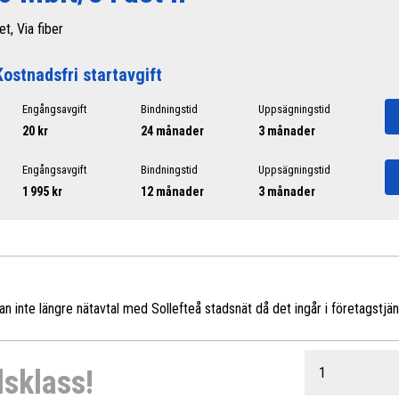
et, Via fiber
Kostnadsfri startavgift
Engångsavgift
Bindningstid
Uppsägningstid
20 kr
24 månader
3 månader
Engångsavgift
Bindningstid
Uppsägningstid
1 995 kr
12 månader
3 månader
inte längre nätavtal med Sollefteå stadsnät då det ingår i företagstjän
dsklass!
1