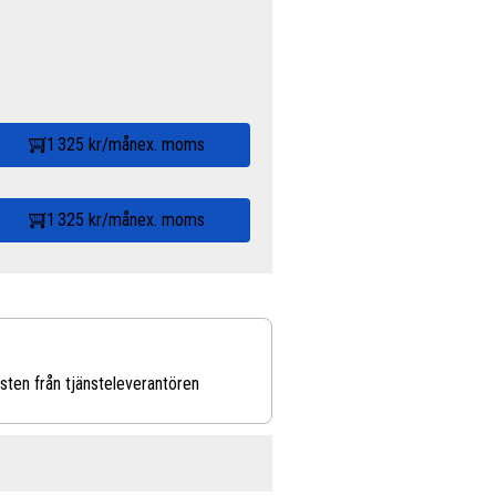
1 325 kr/mån
ex. moms
1 325 kr/mån
ex. moms
sten från tjänsteleverantören