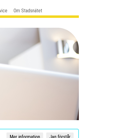
vice
Om Stadsnätet
Mer information
Jag förstår