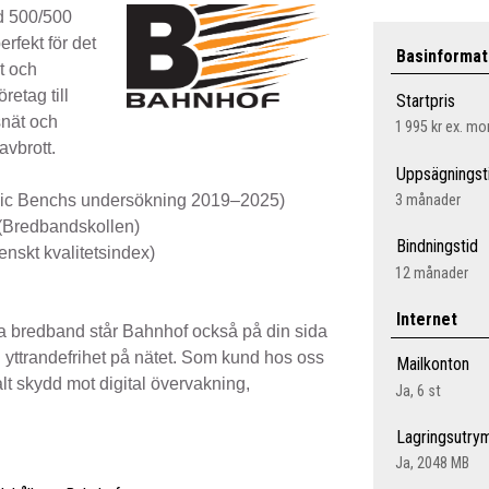
d 500/500
rfekt för det
Basinformat
et och
retag till
Startpris
nät och
1 995 kr
ex. m
avbrott.
Uppsägningst
rdic Benchs undersökning 2019–2025)
3 månader
(Bredbandskollen)
Bindningstid
enskt kvalitetsindex)
12 månader
Internet
ta bredband står Bahnhof också på din sida
ch yttrandefrihet på nätet. Som kund hos oss
Mailkonton
malt skydd mot digital övervakning,
Ja, 6 st
Lagringsutr
Ja, 2048 MB