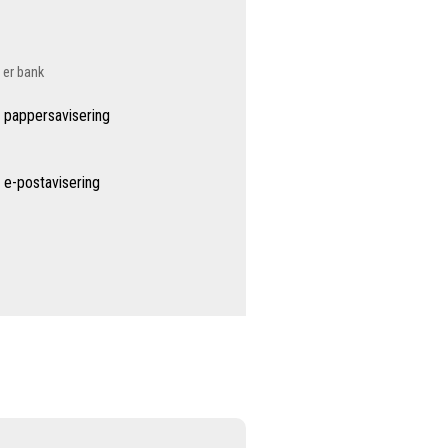
a er bank
 pappersavisering
 e-postavisering