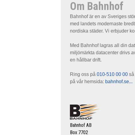
Om Bahnhof
Bahnhof är en av Sveriges stör
med landets modernaste bredban
nordiska städer. Vi erbjuder komp
Med Bahnhof lagras all din da
miljömärkta datacenter drivs av
en hållbar drift.
Ring oss på
010-510 00 00
så 
på vår hemsida:
bahnhof.se...
Bahnhof AB
Box 7702