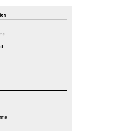
ion
oms
id
ymme