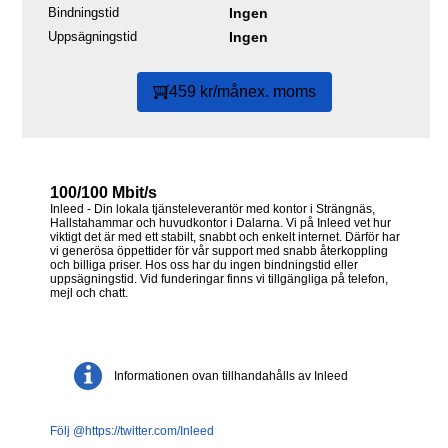
Bindningstid
Ingen
Uppsägningstid
Ingen
459 kr/mån
ex. moms
100/100 Mbit/s
Inleed - Din lokala tjänsteleverantör med kontor i Strängnäs,
Hallstahammar och huvudkontor i Dalarna. Vi på Inleed vet hur
viktigt det är med ett stabilt, snabbt och enkelt internet. Därför har
vi generösa öppettider för vår support med snabb återkoppling
och billiga priser. Hos oss har du ingen bindningstid eller
uppsägningstid. Vid funderingar finns vi tillgängliga på telefon,
mejl och chatt.
Informationen ovan tillhandahålls av Inleed
Följ @https://twitter.com/Inleed