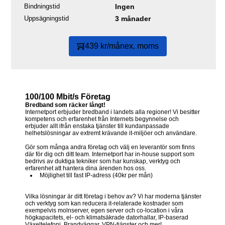
Bindningstid
Ingen
Uppsägningstid
3 månader
439 kr/mån
ex. moms
100/100 Mbit/s Företag
Bredband som räcker långt!
Internetport erbjuder bredband i landets alla regioner! Vi besitter
kompetens och erfarenhet från Internets begynnelse och
erbjuder allt ifrån enstaka tjänster till kundanpassade
helhetslösningar av extremt krävande it-miljöer och användare.
Gör som många andra företag och välj en leverantör som finns
där för dig och ditt team. Internetport har in-house support som
bedrivs av duktiga tekniker som har kunskap, verktyg och
erfarenhet att hantera dina ärenden hos oss.
Möjlighet till fast IP-adress (40kr per mån)
Vilka lösningar är ditt företag i behov av? Vi har moderna tjänster
och verktyg som kan reducera it-relaterade kostnader som
exempelvis molnserver, egen server och co-location i våra
högkapacitets, el- och klimatsäkrade datorhallar, IP-baserad
Växeltelefoni, Brandväggar, VPN-tjänster och mer!