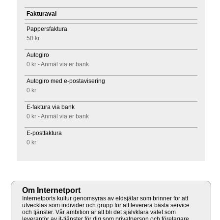
Fakturaval
Pappersfaktura
50 kr
Autogiro
0 kr - Anmäl via er bank
Autogiro med e-postavisering
0 kr
E-faktura via bank
0 kr - Anmäl via er bank
E-postfaktura
0 kr
Om Internetport
Internetports kultur genomsyras av eldsjälar som brinner för att
utvecklas som individer och grupp för att leverera bästa service
och tjänster. Vår ambition är att bli det självklara valet som
leverantör av it-tjänster för dig som privatperson och företagare.