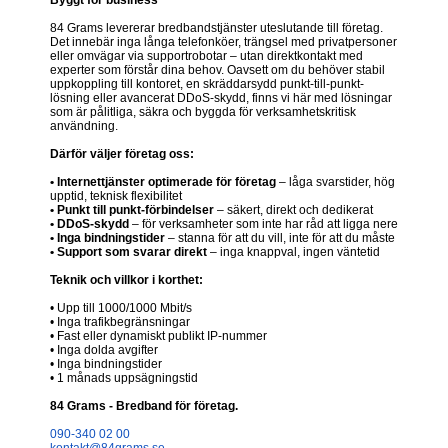
84 Grams levererar bredbandstjänster uteslutande till företag.
Det innebär inga långa telefonköer, trängsel med privatpersoner
eller omvägar via supportrobotar – utan direktkontakt med
experter som förstår dina behov. Oavsett om du behöver stabil
uppkoppling till kontoret, en skräddarsydd punkt-till-punkt-
lösning eller avancerat DDoS-skydd, finns vi här med lösningar
som är pålitliga, säkra och byggda för verksamhetskritisk
användning.
Därför väljer företag oss:
• Internettjänster optimerade för företag
– låga svarstider, hög
upptid, teknisk flexibilitet
• Punkt till punkt-förbindelser
– säkert, direkt och dedikerat
• DDoS-skydd
– för verksamheter som inte har råd att ligga nere
• Inga bindningstider
– stanna för att du vill, inte för att du måste
• Support som svarar direkt
– inga knappval, ingen väntetid
Teknik och villkor i korthet:
• Upp till 1000/1000 Mbit/s
• Inga trafikbegränsningar
• Fast eller dynamiskt publikt IP-nummer
• Inga dolda avgifter
• Inga bindningstider
• 1 månads uppsägningstid
84 Grams - Bredband för företag.
090-340 02 00
kontakt@84grams.se