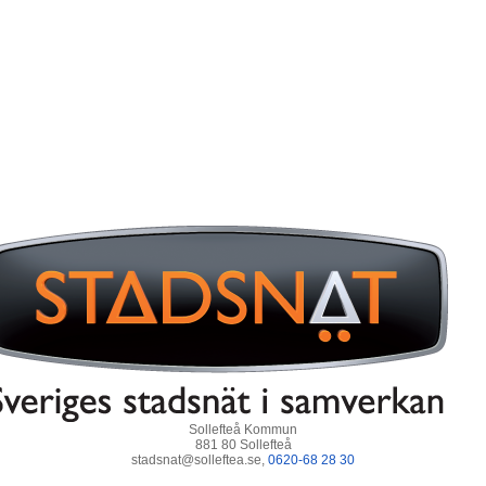
Sollefteå Kommun
881 80 Sollefteå
stadsnat@solleftea.se,
0620-68 28 30