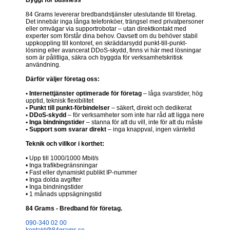
84 Grams levererar bredbandstjänster uteslutande till företag.
Det innebär inga långa telefonköer, trängsel med privatpersoner
eller omvägar via supportrobotar – utan direktkontakt med
experter som förstår dina behov. Oavsett om du behöver stabil
uppkoppling till kontoret, en skräddarsydd punkt-till-punkt-
lösning eller avancerat DDoS-skydd, finns vi här med lösningar
som är pålitliga, säkra och byggda för verksamhetskritisk
användning.
Därför väljer företag oss:
• Internettjänster optimerade för företag
– låga svarstider, hög
upptid, teknisk flexibilitet
• Punkt till punkt-förbindelser
– säkert, direkt och dedikerat
• DDoS-skydd
– för verksamheter som inte har råd att ligga nere
• Inga bindningstider
– stanna för att du vill, inte för att du måste
• Support som svarar direkt
– inga knappval, ingen väntetid
Teknik och villkor i korthet:
• Upp till 1000/1000 Mbit/s
• Inga trafikbegränsningar
• Fast eller dynamiskt publikt IP-nummer
• Inga dolda avgifter
• Inga bindningstider
• 1 månads uppsägningstid
84 Grams - Bredband för företag.
090-340 02 00
kontakt@84grams.se