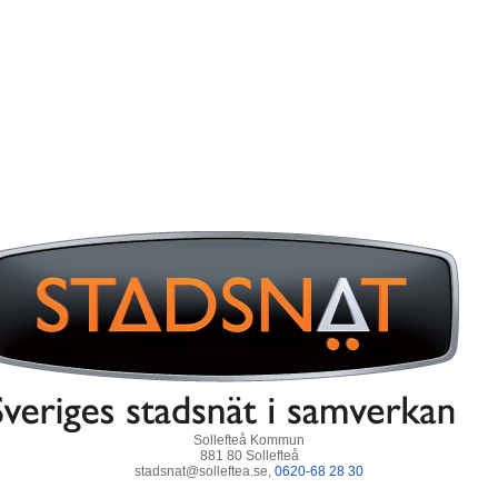
Sollefteå Kommun
881 80 Sollefteå
stadsnat@solleftea.se,
0620-68 28 30