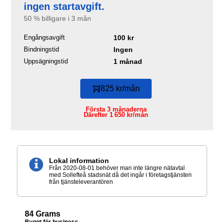
ingen startavgift.
50 % billigare i 3 mån
Engångsavgift
100 kr
Bindningstid
Ingen
Uppsägningstid
1 månad
825 kr/mån
Första 3 månaderna
Därefter 1 650 kr/mån
Lokal information
Från 2020-08-01 behöver man inte längre nätavtal
med Sollefteå stadsnät då det ingår i företagstjänsten
från tjänsteleverantören
84 Grams
Byggt för business