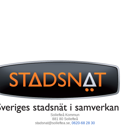
Sollefteå Kommun
881 80 Sollefteå
stadsnat@solleftea.se,
0620-68 28 30