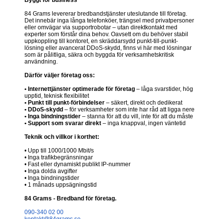
84 Grams levererar bredbandstjänster uteslutande till företag.
Det innebär inga långa telefonköer, trängsel med privatpersoner
eller omvägar via supportrobotar – utan direktkontakt med
experter som förstår dina behov. Oavsett om du behöver stabil
uppkoppling till kontoret, en skräddarsydd punkt-till-punkt-
lösning eller avancerat DDoS-skydd, finns vi här med lösningar
som är pålitliga, säkra och byggda för verksamhetskritisk
användning.
Därför väljer företag oss:
• Internettjänster optimerade för företag
– låga svarstider, hög
upptid, teknisk flexibilitet
• Punkt till punkt-förbindelser
– säkert, direkt och dedikerat
• DDoS-skydd
– för verksamheter som inte har råd att ligga nere
• Inga bindningstider
– stanna för att du vill, inte för att du måste
• Support som svarar direkt
– inga knappval, ingen väntetid
Teknik och villkor i korthet:
• Upp till 1000/1000 Mbit/s
• Inga trafikbegränsningar
• Fast eller dynamiskt publikt IP-nummer
• Inga dolda avgifter
• Inga bindningstider
• 1 månads uppsägningstid
84 Grams - Bredband för företag.
090-340 02 00
kontakt@84grams.se