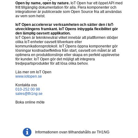
Open by name, open by nature.
IoT Open har ett öppet API med
fritt tillgänglig dokumentation för alla. Flera komponenter och
integrationer är publicerade som Open Source fria att användas
av vem som helst.
IoT Open accelererar verksamheten och sätter den i IoT-
utvecklingens framkant. IoT Opens inbyggda flexibilitet gör
den lämplig oavsett applikation.
IoT Open är teknikneutral vilket innebär att plattformen stödjer
olika IoT-enheter oavsett tillverkare eller
kommunikationsprotokoll. IoT Opens öppna komponenter gör
lösningar kostnadseffektiva från start, oavsett om målet är att
optimera en produktionslinje eller skapa en perfekt upplevelse
för kunder. IoT Open gör det möjligt att integrera
tredjepartsprodukter för att lösa olika behov.
Läs mer om IoT Open
www.iotopen.se
Kontakta oss
010-252 00 98
sales@th1ng.se
Boka online möte
Informationen ovan tillhandahålls av TH1NG