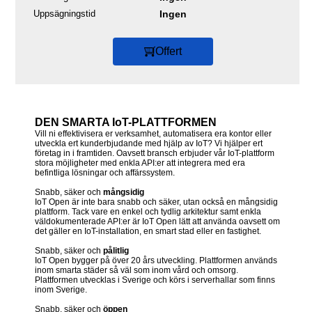
Uppsägningstid
Ingen
Offert
DEN SMARTA IoT-PLATTFORMEN
Vill ni effektivisera er verksamhet, automatisera era kontor eller
utveckla ert kunderbjudande med hjälp av IoT? Vi hjälper ert
företag in i framtiden. Oavsett bransch erbjuder vår IoT-plattform
stora möjligheter med enkla API:er att integrera med era
befintliga lösningar och affärssystem.
Snabb, säker och
mångsidig
IoT Open är inte bara snabb och säker, utan också en mångsidig
plattform. Tack vare en enkel och tydlig arkitektur samt enkla
väldokumenterade API:er är IoT Open lätt att använda oavsett om
det gäller en IoT-installation, en smart stad eller en fastighet.
Snabb, säker och
pålitlig
IoT Open bygger på över 20 års utveckling. Plattformen används
inom smarta städer så väl som inom vård och omsorg.
Plattformen utvecklas i Sverige och körs i serverhallar som finns
inom Sverige.
Snabb, säker och
öppen