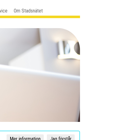
vice
Om Stadsnätet
Mer information
Jag förstår