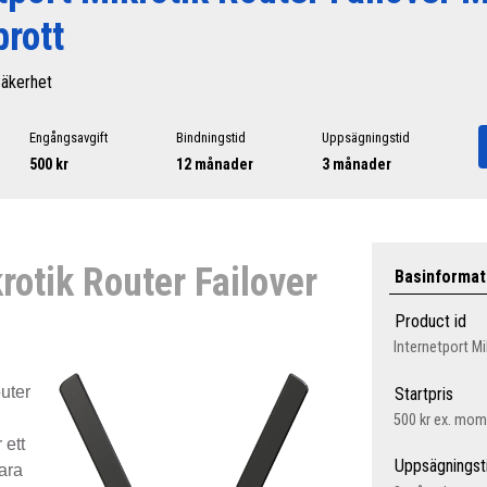
rott
äkerhet
Engångsavgift
Bindningstid
Uppsägningstid
500 kr
12 månader
3 månader
rotik Router Failover
Basinformat
Product id
Internetport Mi
uter
Startpris
500 kr
ex. mo
 ett
Uppsägningst
vara