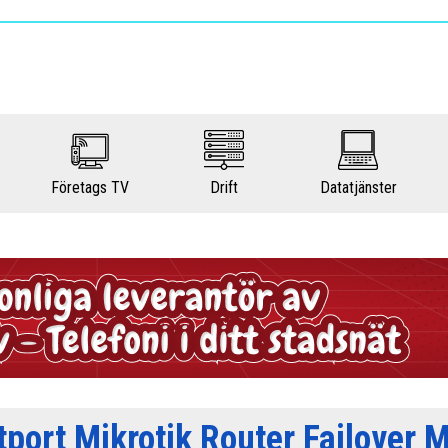
Företags TV
Drift
Datatjänster
tport Mikrotik Router Failover M