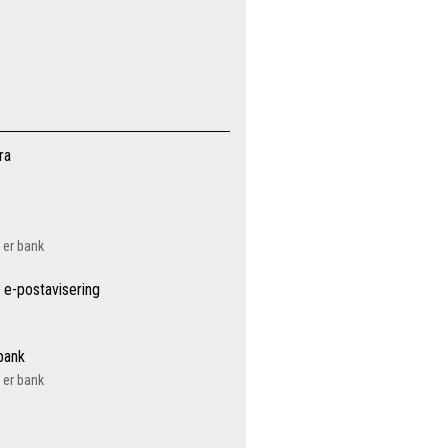
ra
a er bank
 e-postavisering
 bank
a er bank