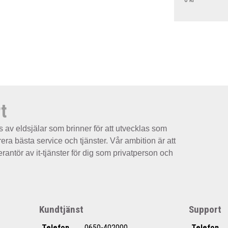
t
s av eldsjälar som brinner för att utvecklas som
rera bästa service och tjänster. Vår ambition är att
erantör av it-tjänster för dig som privatperson och
Kundtjänst
Support
Telefon
0650-402000
Telefon