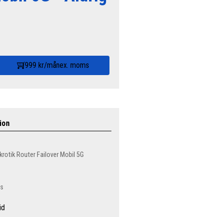
999 kr/mån
ex. moms
ion
krotik Router Failover Mobil 5G
ms
id