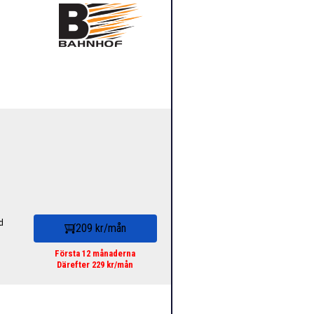
d
209 kr/mån
Första 12 månaderna
Därefter 229 kr/mån