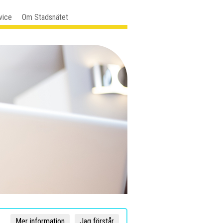
vice
Om Stadsnätet
Mer information
Jag förstår