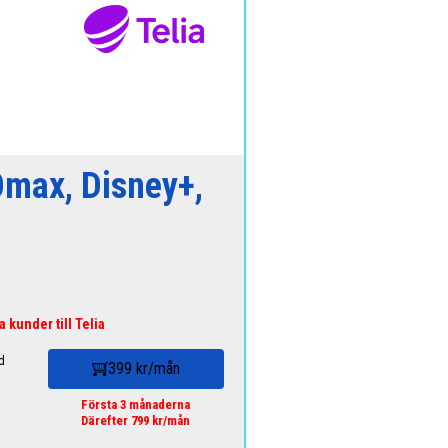
Omax, Disney+,
a kunder till Telia
d
399 kr/mån
Första 3 månaderna
Därefter 799 kr/mån