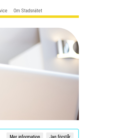
vice
Om Stadsnätet
Mer information
Jag förstår