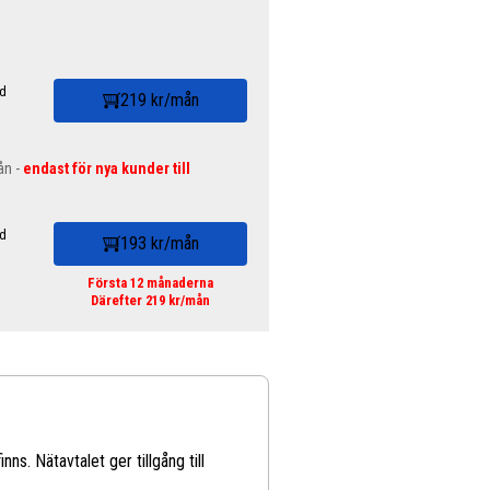
id
219 kr/mån
ån -
endast för nya kunder till
id
193 kr/mån
Första 12 månaderna
Därefter 219 kr/mån
s. Nätavtalet ger tillgång till