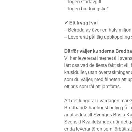
– Ingen startavgift
– Ingen bindningstid*
✔ Ett tryggt val
– Betrodd av över en halv miljo
– Levererat pålitlig uppkopplin
Därför väljer kunderna Bredb
Vi har levererat internet till sven
lärt oss vad de flesta faktiskt vil
krusiduller, utan överraskningar
som du väljer, med friheten att u
ett pris som tål att jämföras.
Att det fungerar i vardagen mä
Bredband2 har högst betyg på Tru
är utsedda till Sveriges Bästa Ku
Svenskt Kvalitetsindex när det gä
enda leverantören som förbättra