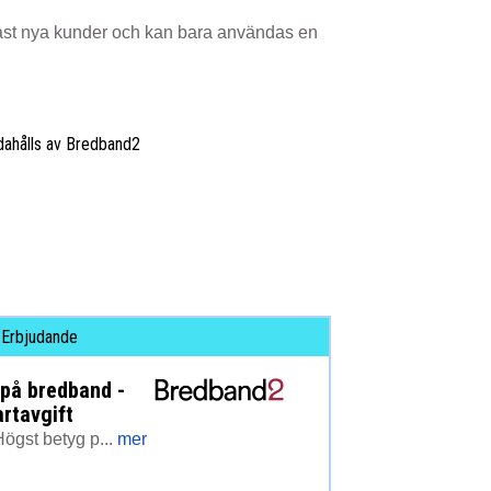
st nya kunder och kan bara användas en
ndahålls av Bredband2
Erbjudande
 på bredband -
artavgift
ögst betyg p...
mer