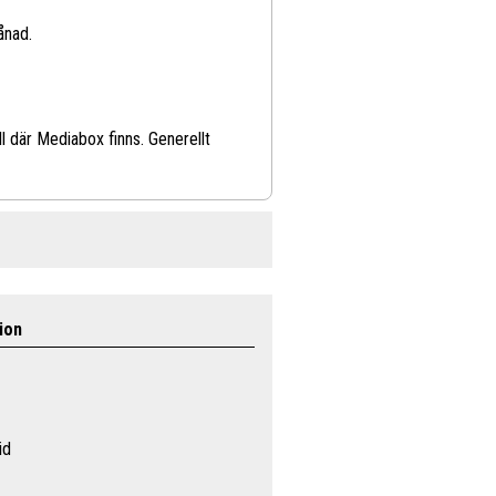
ånad.
l där Mediabox finns. Generellt
ion
id