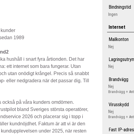
Bindningstid
Ingen
Internet
n kunder
g sedan 1989
Mailkonton
Nej
and2
ska hushåll i snart fyra årtionden. Det har
Lagringsutr
l ha: ett internet som bara fungerar. Utan
Nej
 och utan onödigt krångel. Precis så snabbt
Brandvägg
pp- eller nedgradera när det passar dig. Till
Nej
Brandvägg + Ant
rks också på våra kunders omdömen.
Virusskydd
stpilot bland Sveriges största operatörer,
Nej
ndservice 2026 och placerar sig i topp i
Brandvägg + Ant
ller kundnöjdhet. Faktum är att vi är den
Fast IP-adre
t kundupplevelsen under 2025, när resten