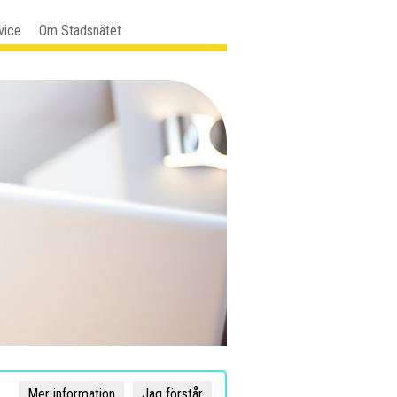
vice
Om Stadsnätet
Mer information
Jag förstår