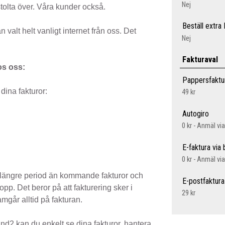
Nej
tolta över. Våra kunder också.
Beställ extra
 valt helt vanligt internet från oss. Det
Nej
Fakturaval
os oss:
Pappersfaktu
 dina fakturor:
49 kr
Autogiro
0 kr - Anmäl vi
E-faktura via
0 kr - Anmäl vi
n längre period än kommande fakturor och
E-postfaktura
opp. Det beror på att fakturering sker i
29 kr
amgår alltid på fakturan.
and2 kan du enkelt se dina fakturor, hantera