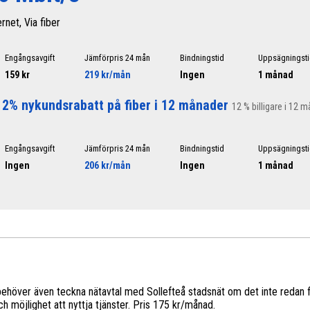
ernet, Via fiber
Engångsavgift
Jämförpris 24 mån
Bindningstid
Uppsägningst
159 kr
219 kr/mån
Ingen
1 månad
12% nykundsrabatt på fiber i 12 månader
12 % billigare i 12 m
Engångsavgift
Jämförpris 24 mån
Bindningstid
Uppsägningst
Ingen
206 kr/mån
Ingen
1 månad
behöver även teckna nätavtal med Sollefteå stadsnät om det inte redan finn
 möjlighet att nyttja tjänster. Pris 175 kr/månad.