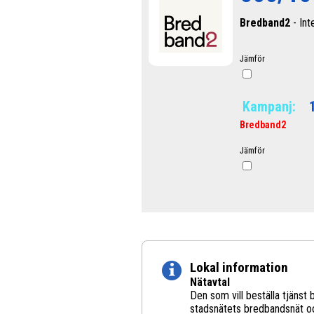
Bredband2
- Int
Jämför
Kampanj:
Bredband2
Jämför
Lokal information
Nätavtal
Den som vill beställa tjänst 
stadsnätets bredbandsnät och