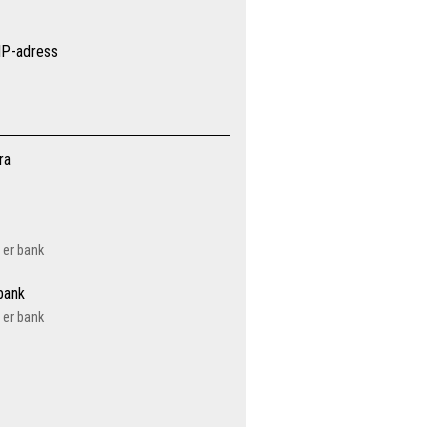
 IP-adress
ra
a er bank
 bank
a er bank