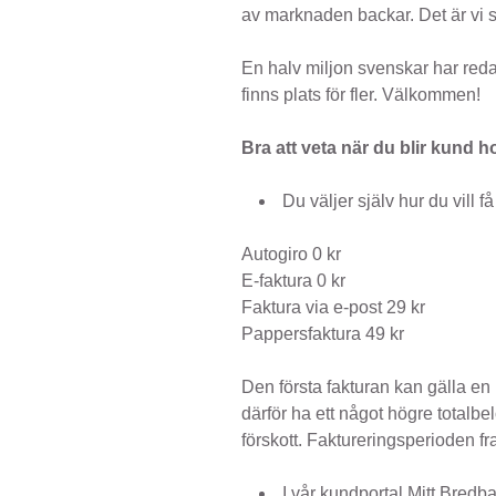
av marknaden backar. Det är vi s
En halv miljon svenskar har redan
finns plats för fler. Välkommen!
Bra att veta när du blir kund h
Du väljer själv hur du vill få
Autogiro 0 kr
E-faktura 0 kr
Faktura via e-post 29 kr
Pappersfaktura 49 kr
Den första fakturan kan gälla e
därför ha ett något högre totalbel
förskott. Faktureringsperioden fr
I vår kundportal Mitt Bredb