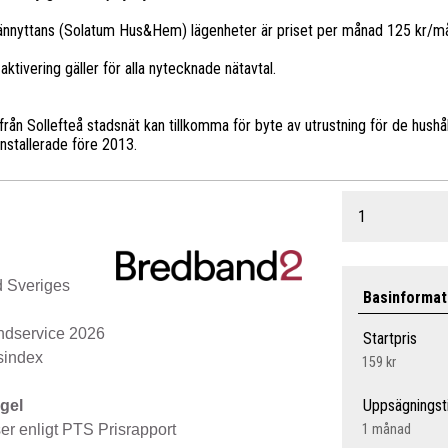
männyttans (Solatum Hus&Hem) lägenheter är priset per månad 125 kr/m
ktivering gäller för alla nytecknade nätavtal.
s
ån Sollefteå stadsnät kan tillkomma för byte av utrustning för de hushål
nstallerade före 2013.
1
d Sveriges
Basinformat
ndservice 2026
Startpris
tsindex
159 kr
Uppsägningst
gel
r enligt PTS Prisrapport
1 månad