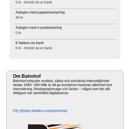
0 kr - Anmäl via er bank
Autogiro med pappersavisering
49 kr
Autogiro med e-postavisering
0 kr
E-faktura via bank
0 kr - Anmäl via er bank
Om Bahnhof
Bahnhof erbjuder snabba, säkra och prisvärda internettjänster
sedan 1994. Vårt löfte är att ge kunderna maximal säkerhet mot
övervakning, företagsspionage och läckor – något som blir allt
viktigare när samhället digitaliseras.
Följ @https://twitter.com/bahnhofab