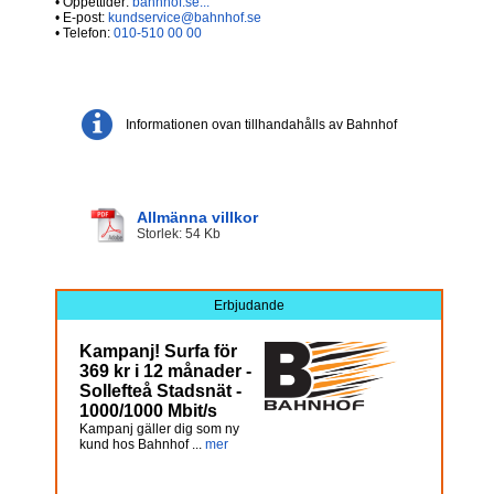
• Öppettider:
bahnhof.se...
• E-post:
kundservice@bahnhof.se
• Telefon:
010-510 00 00
Informationen ovan tillhandahålls av Bahnhof
Allmänna villkor
Storlek: 54 Kb
Erbjudande
Kampanj! Surfa för
369 kr i 12 månader -
Sollefteå Stadsnät -
1000/1000 Mbit/s
Kampanj gäller dig som ny
kund hos Bahnhof ...
mer