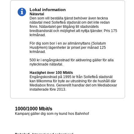
Lokal information
Nätavtal
Den som vill beställa tjänst behöver även teckna
nätavtal med Sollefteå stadsnät om det inte redan
finns. Nätavtalet ger tillgång till stadsnätets
bredbandsnät och möjlighet att nyttja tjänster. Pris 175
kr/månad.
För dig som bor i en av allmännyttans (Solatum
Hus&Hem) lägenheter är priset per månad 125
kr/månad.
500 kr i engångskostnad för aktivering gäller för alla
nytecknade nätavtal.
Hastighet över 100 Mbit/s
Engångskostnad på 1995 kr från Sollefteå stadsnät
kan tillkomma för byte av utrustning för de hushåll där
Mediabox finns. Generellt handlar det om Mediaboxar
installerade före 2013.
1000/1000 Mbit/s
Kampanj gäller dig som ny kund hos Bahnhof