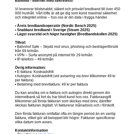
Bahnhof - Internet med sekretess!
Vi levererar blixtsnabbt, säkert och prisvärt bredband till över 450
000 hushåll. Vårt löfte är att ge dig som kund maximal säkerhet
och integritet online – hos oss är din data i trygga händer.
• Årets bredbandsoperatör (Nordic Bench 2025)
• Snabbast bredband i Sverige (Steam 2025)
• Lägst svarstid och högst hastighet (Bredbandskollen 2025)
Tillval:
• Bahnhof Safe – Skydd mot virus, phishing och bedrägeriförsök
från 69 kr/mån.
• VPN – Surfa anonymt på internet för 29 kr/mån.
• IP-telefoni – 49 kr/mån
Övrig information:
• E-faktura: Kostnadsfritt
• Autogiro: Kostnadsfritt (vid avisering via brev tillkommer 49 kr
per faktura)
• Betalning med brevfaktura: 49 kr per faktura
Du kan ansöka om e-faktura och autogiro direkt genom din
internetbank så fort du har blivit kund hos oss. Fakturaavgift
tillkommer på första fakturan som skickas med brev, därefter
skickas fakturan digitalt. Vi fakturerar månadsvis och i förskott.
Den första fakturan omfattar ofta en längre period än en vanlig
faktura, vilket gör att beloppet blir högre. Fakturan specificerar
vilka datum som avses.
Kontaktinformation