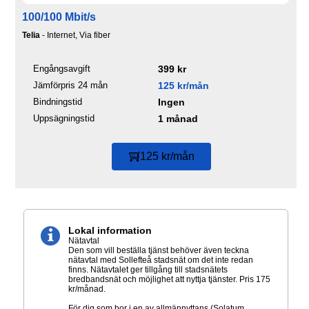
100/100 Mbit/s
Telia
- Internet, Via fiber
Engångsavgift
399 kr
Jämförpris 24 mån
125 kr/mån
Bindningstid
Ingen
Uppsägningstid
1 månad
125 kr/mån
Lokal information
Nätavtal
Den som vill beställa tjänst behöver även teckna
nätavtal med Sollefteå stadsnät om det inte redan
finns. Nätavtalet ger tillgång till stadsnätets
bredbandsnät och möjlighet att nyttja tjänster. Pris 175
kr/månad.
För dig som bor i en av allmännyttans (Solatum