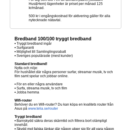
Hus&Hem) lägenheter är priset per månad 125
kr/månad.
500 kr i engångskostnad för aktivering gäller för alla
nytecknade nätavtal.
Bredband 100/100 tryggt bredband
• Tryggt bredband ingår
• Surfgaranti
• Möjlighet till Samlinglingsrabatt
• Sveriges populäraste (mest kunder)
Standard bredband!
Nytta och nöje:
För hushållet där några personer surfar, streamar musik, tv och
film samt spelar och jobbar online.
• För en eller några användare
• Surfa, streama musik, tv och film
• Jobba hemma
Wifi-router
Behöver du en Wifi-router? Du kan köpa en kvalitets router från
Asus på
www.telia.se/router
Tryggt bredband
• Barnskydd säkra deras skärmtid och filtrera bort olämpligt
innehåll.
• Skydd mot falska länkar där någon utger sig för att vara någon