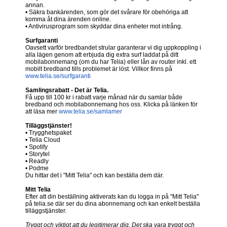
annan.
• Säkra bankärenden, som gör det svårare för obehöriga att
komma åt dina ärenden online.
• Antivirusprogram som skyddar dina enheter mot intrång.
Surfgaranti
Oavsett varför bredbandet strular garanterar vi dig uppkoppling i
alla lägen genom att erbjuda dig extra surf laddat på ditt
mobilabonnemang (om du har Telia) eller lån av router inkl. ett
mobilt bredband tills problemet är löst. Villkor finns på
www.telia.se/surfgaranti
Samlingsrabatt - Det är Telia.
Få upp till 100 kr i rabatt varje månad när du samlar både
bredband och mobilabonnemang hos oss. Klicka på länken för
att läsa mer
www.telia.se/samlamer
Tilläggstjänster!
• Trygghetspaket
• Telia Cloud
• Spotify
• Storytel
• Readly
• Podme
Du hittar det i "Mitt Telia" och kan beställa dem där.
Mitt Telia
Efter att din beställning aktiverats kan du logga in på "Mitt Telia"
på telia.se där ser du dina abonnemang och kan enkelt beställa
tilläggstjänster.
Tryggt och viktigt att du legitimerar dig. Det ska vara tryggt och