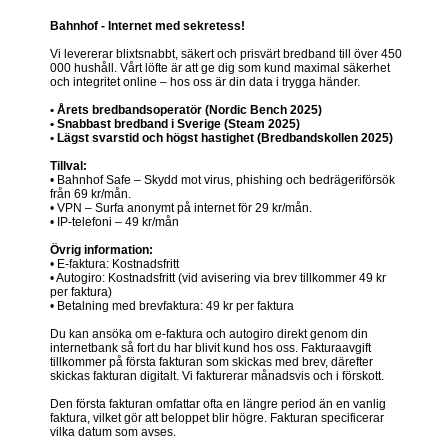
Bahnhof - Internet med sekretess!
Vi levererar blixtsnabbt, säkert och prisvärt bredband till över 450
000 hushåll. Vårt löfte är att ge dig som kund maximal säkerhet
och integritet online – hos oss är din data i trygga händer.
• Årets bredbandsoperatör (Nordic Bench 2025)
• Snabbast bredband i Sverige (Steam 2025)
• Lägst svarstid och högst hastighet (Bredbandskollen 2025)
Tillval:
• Bahnhof Safe – Skydd mot virus, phishing och bedrägeriförsök
från 69 kr/mån.
• VPN – Surfa anonymt på internet för 29 kr/mån.
• IP-telefoni – 49 kr/mån
Övrig information:
• E-faktura: Kostnadsfritt
• Autogiro: Kostnadsfritt (vid avisering via brev tillkommer 49 kr
per faktura)
• Betalning med brevfaktura: 49 kr per faktura
Du kan ansöka om e-faktura och autogiro direkt genom din
internetbank så fort du har blivit kund hos oss. Fakturaavgift
tillkommer på första fakturan som skickas med brev, därefter
skickas fakturan digitalt. Vi fakturerar månadsvis och i förskott.
Den första fakturan omfattar ofta en längre period än en vanlig
faktura, vilket gör att beloppet blir högre. Fakturan specificerar
vilka datum som avses.