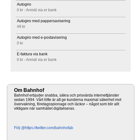
Autogiro
0 kr - Anmäl via er bank
Autogiro med pappersavisering
49 kr
Autogiro med e-postavisering
0 kr
E-faktura via bank
0 kr - Anmäl via er bank
Om Bahnhof
Bahnhof erbjuder snabba, säkra och prisvärda internettjänster
sedan 1994. Vårt löfte är att ge kunderna maximal säkerhet mot
övervakning, företagsspionage och läckor – något som blir allt
viktigare när samhället digitaliseras.
Följ @https://twitter.com/bahnhofab