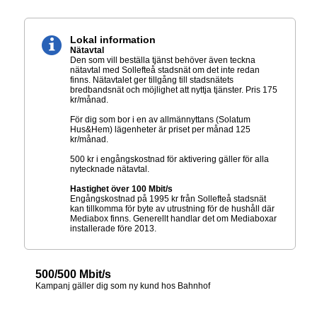
Lokal information
Nätavtal
Den som vill beställa tjänst behöver även teckna
nätavtal med Sollefteå stadsnät om det inte redan
finns. Nätavtalet ger tillgång till stadsnätets
bredbandsnät och möjlighet att nyttja tjänster. Pris 175
kr/månad.
För dig som bor i en av allmännyttans (Solatum
Hus&Hem) lägenheter är priset per månad 125
kr/månad.
500 kr i engångskostnad för aktivering gäller för alla
nytecknade nätavtal.
Hastighet över 100 Mbit/s
Engångskostnad på 1995 kr från Sollefteå stadsnät
kan tillkomma för byte av utrustning för de hushåll där
Mediabox finns. Generellt handlar det om Mediaboxar
installerade före 2013.
500/500 Mbit/s
Kampanj gäller dig som ny kund hos Bahnhof