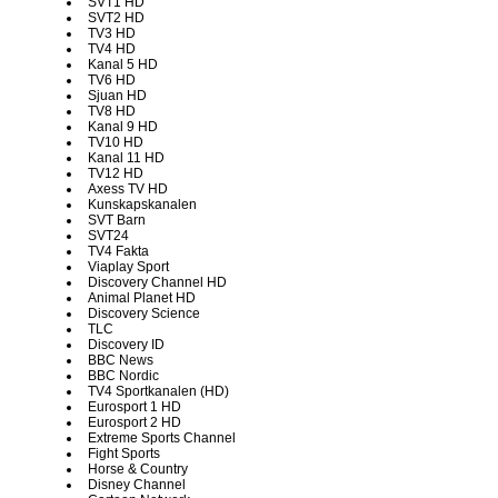
SVT1 HD
SVT2 HD
TV3 HD
TV4 HD
Kanal 5 HD
TV6 HD
Sjuan HD
TV8 HD
Kanal 9 HD
TV10 HD
Kanal 11 HD
TV12 HD
Axess TV HD
Kunskapskanalen
SVT Barn
SVT24
TV4 Fakta
Viaplay Sport
Discovery Channel HD
Animal Planet HD
Discovery Science
TLC
Discovery ID
BBC News
BBC Nordic
TV4 Sportkanalen (HD)
Eurosport 1 HD
Eurosport 2 HD
Extreme Sports Channel
Fight Sports
Horse & Country
Disney Channel