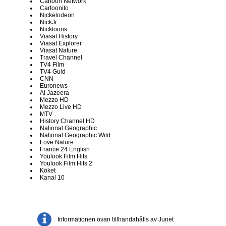
Cartoon Network
Cartoonito
Nickelodeon
NickJr
Nicktoons
Viasat History
Viasat Explorer
Viasat Nature
Travel Channel
TV4 Film
TV4 Guld
CNN
Euronews
Al Jazeera
Mezzo HD
Mezzo Live HD
MTV
History Channel HD
National Geographic
National Geographic Wild
Love Nature
France 24 English
Youlook Film Hits
Youlook Film Hits 2
Köket
Kanal 10
Informationen ovan tillhandahålls av Junet