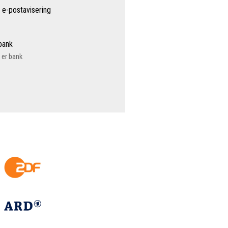
 e-postavisering
 bank
a er bank