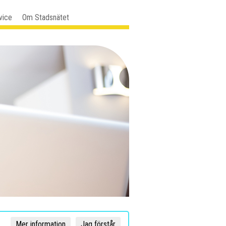
vice
Om Stadsnätet
Mer information
Jag förstår