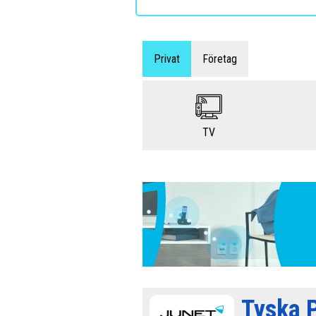
Privat
Företag
TV
Tyska 