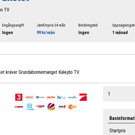
en TV
Engångsavgift
Jämförpris 24 mån
Bindningstid
Uppsägningst
Ingen
99 kr/mån
Ingen
1 månad
aket kräver Grundabonnemanget Kalejdo TV.
1
Basinformat
Startpris