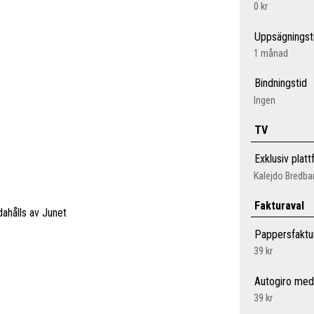
0 kr
Uppsägningst
1 månad
Bindningstid
Ingen
TV
Exklusiv plat
Kalejdo Bredb
Fakturaval
dahålls av Junet
Pappersfaktu
39 kr
Autogiro med
39 kr