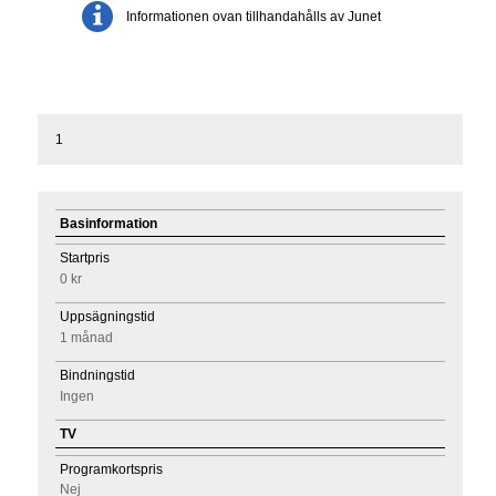
Informationen ovan tillhandahålls av Junet
1
Basinformation
Startpris
0 kr
Uppsägningstid
1 månad
Bindningstid
Ingen
TV
Programkortspris
Nej