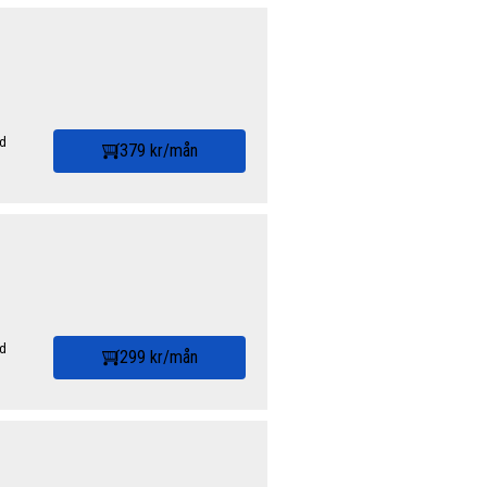
id
379 kr/mån
id
299 kr/mån