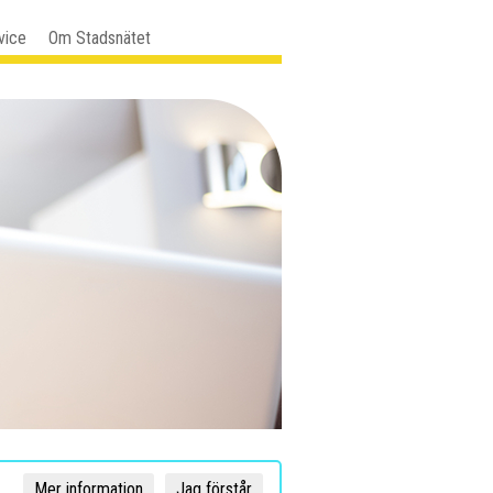
vice
Om Stadsnätet
Mer information
Jag förstår