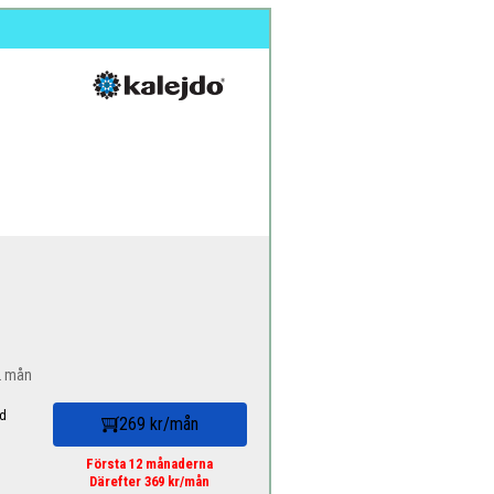
12 mån
d
269 kr/mån
Första 12 månaderna
Därefter 369 kr/mån