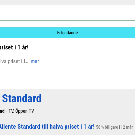
Erbjudande
riset i 1 år!
va priset i 1...
mer
e Standard
and
- TV, Öppen TV
Allente Standard till halva priset i 1 år!
50 % billigare i 12 mån 