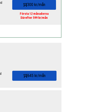
id
300 kr/mån
Första 12 månaderna
Därefter 599 kr/mån
id
645 kr/mån