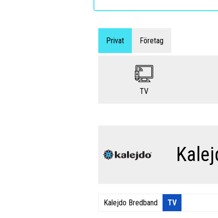
Privat
Företag
TV
Kale
Kalejdo Bredband
TV