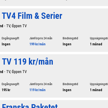
 TV4 Film & Serier
nd
- TV, Öppen TV
Engångsavgift
Jämförpris 24 mån
Bindningstid
Uppsägningst
Ingen
199 kr/mån
Ingen
1 månad
o TV 119 kr/mån
nd
- TV, Öppen TV
Engångsavgift
Jämförpris 24 mån
Bindningstid
Uppsägningst
195 kr
119 kr/mån
Ingen
1 månad
 Franska Paketet