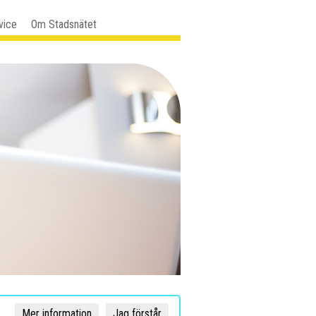
vice
Om Stadsnätet
Mer information
Jag förstår