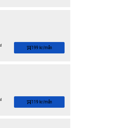
id
199 kr/mån
id
119 kr/mån