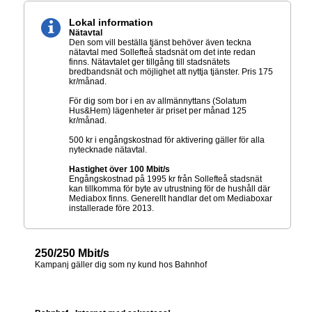
Lokal information
Nätavtal
Den som vill beställa tjänst behöver även teckna
nätavtal med Sollefteå stadsnät om det inte redan
finns. Nätavtalet ger tillgång till stadsnätets
bredbandsnät och möjlighet att nyttja tjänster. Pris 175
kr/månad.
För dig som bor i en av allmännyttans (Solatum
Hus&Hem) lägenheter är priset per månad 125
kr/månad.
500 kr i engångskostnad för aktivering gäller för alla
nytecknade nätavtal.
Hastighet över 100 Mbit/s
Engångskostnad på 1995 kr från Sollefteå stadsnät
kan tillkomma för byte av utrustning för de hushåll där
Mediabox finns. Generellt handlar det om Mediaboxar
installerade före 2013.
250/250 Mbit/s
Kampanj gäller dig som ny kund hos Bahnhof