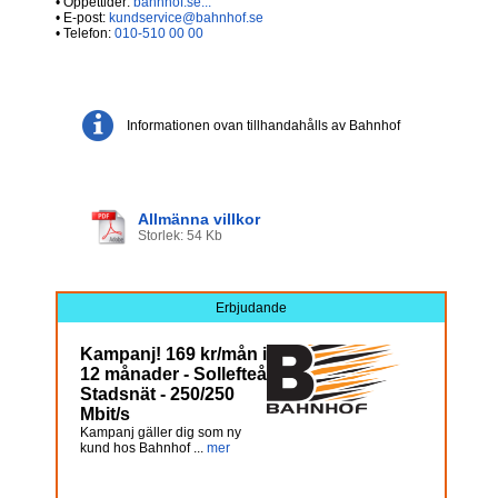
• Öppettider:
bahnhof.se...
• E-post:
kundservice@bahnhof.se
• Telefon:
010-510 00 00
Informationen ovan tillhandahålls av Bahnhof
Allmänna villkor
Storlek: 54 Kb
Erbjudande
Kampanj! 169 kr/mån i
12 månader - Sollefteå
Stadsnät - 250/250
Mbit/s
Kampanj gäller dig som ny
kund hos Bahnhof ...
mer