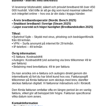
Bahnhof - Internet med sekretess!
Vi levererar blixtsnabbt, säkert och prisvärt bredband till över 450
000 hushåll. Vårt löfte är att ge dig som kund maximal säkerhet
och integritet online – hos oss är din data i trygga händer.
• Årets bredbandsoperatör (Nordic Bench 2025)
• Snabbast bredband i Sverige (Steam 2025)
• Lägst svarstid och högst hastighet (Bredbandskollen 2025)
Tillval:
• Bahnhof Safe – Skydd mot virus, phishing och bedrägeriförsök
från 69 kr/mån.
• VPN – Surfa anonymt på internet för 29 kr/mån.
• IP-telefoni – 49 kr/mån
Övrig information:
• E-faktura: Kostnadsfritt
• Autogiro: Kostnadsfritt (vid avisering via brev tillkommer 49 kr
per faktura)
• Betalning med brevfaktura: 49 kr per faktura
Du kan ansöka om e-faktura och autogiro direkt genom din
internetbank så fort du har blivit kund hos oss. Fakturaavgift
tillkommer på första fakturan som skickas med brev, därefter
skickas fakturan digitalt. Vi fakturerar månadsvis och i förskott.
Den första fakturan omfattar ofta en längre period än en vanlig
faktura, vilket gör att beloppet blir högre. Fakturan specificerar
vilka datum som avses.
Kontaktinformation