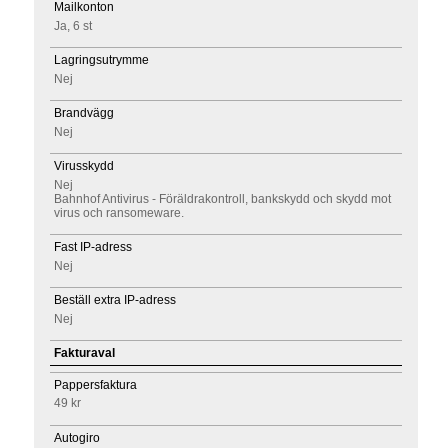
Mailkonton
Ja, 6 st
Lagringsutrymme
Nej
Brandvägg
Nej
Virusskydd
Nej
Bahnhof Antivirus - Föräldrakontroll, bankskydd och skydd mot
virus och ransomeware.
Fast IP-adress
Nej
Beställ extra IP-adress
Nej
Fakturaval
Pappersfaktura
49 kr
Autogiro