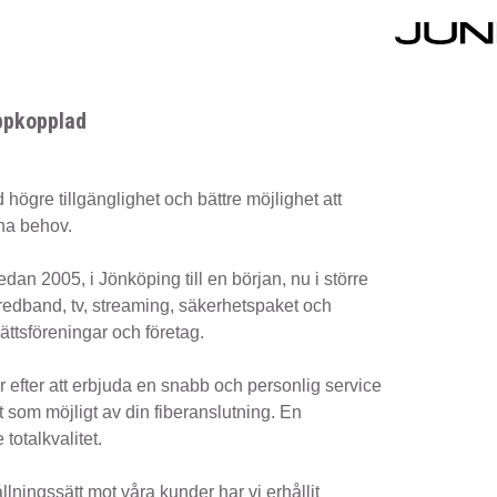
uppkopplad
d högre tillgänglighet och bättre möjlighet att
ina behov.
dan 2005, i Jönköping till en början, nu i större
bredband, tv, streaming, säkerhetspaket och
rättsföreningar och företag.
ar efter att erbjuda en snabb och personlig service
ket som möjligt av din fiberanslutning. En
totalkvalitet.
llningssätt mot våra kunder har vi erhållit