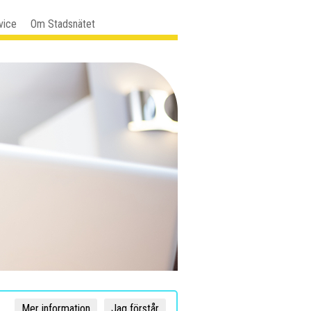
vice
Om Stadsnätet
Mer information
Jag förstår