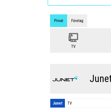
Privat
Företag
TV
June
Junet
TV