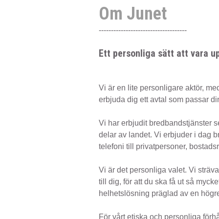
Om Junet
------------------------------------
Ett personliga sätt att vara 
Vi är en lite personligare aktör, me
erbjuda dig ett avtal som passar d
Vi har erbjudit bredbandstjänster se
delar av landet. Vi erbjuder i dag 
telefoni till privatpersoner, bostads
Vi är det personliga valet. Vi sträv
till dig, för att du ska få ut så myc
helhetslösning präglad av en högre 
För vårt etiska och personliga förhå