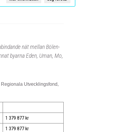
nbindande nät mellan Bölen-
nnat byarna Eden, Uman, Mo,
s Regionala Utvecklingsfond,
1 379 877 kr
1 379 877 kr