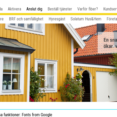
da
Aktivera
Anslut dig
Beställ tjänster
Varför fiber?
Kundser
are
BRF och samfällighet
Hyresgäst
Solatum Hus&Hem
Föret
sa funktioner: Fonts from Google