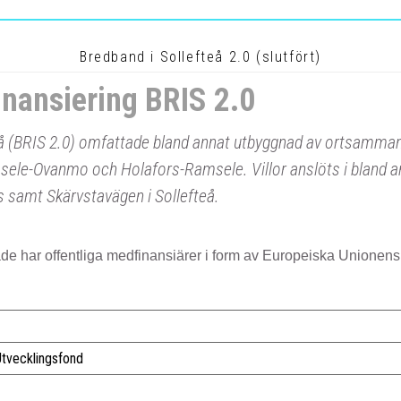
Bredband i Sollefteå 2.0 (slutfört)
inansiering BRIS 2.0
teå (BRIS 2.0) omfattade bland annat utbyggnad av ortsamma
le-Ovanmo och Holafors-Ramsele. Villor anslöts i bland a
samt Skärvstavägen i Sollefteå.
de har offentliga medfinansiärer i form av Europeiska Unionen
tvecklingsfond