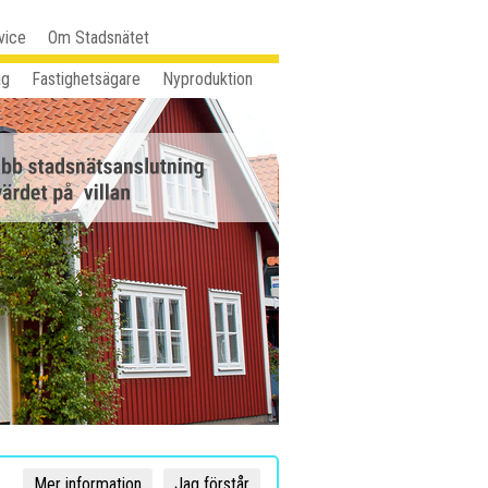
vice
Om Stadsnätet
ag
Fastighetsägare
Nyproduktion
Mer information
Jag förstår