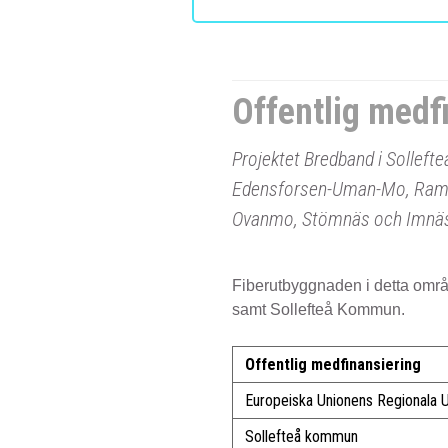
Offentlig medf
Projektet Bredband i Sollef
Edensforsen-Uman-Mo, Ramse
Ovanmo, Stömnäs och Imnäs 
Fiberutbyggnaden i detta områ
samt Sollefteå Kommun.
Offentlig medfinansiering
Europeiska Unionens Regionala U
Sollefteå kommun