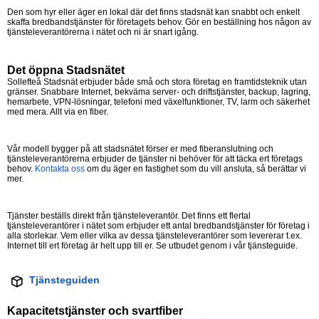
Den som hyr eller äger en lokal där det finns stadsnät kan snabbt och enkelt
skaffa bredbandstjänster för företagets behov. Gör en beställning hos någon av
tjänsteleverantörerna i nätet och ni är snart igång.
Det öppna Stadsnätet
Sollefteå Stadsnät erbjuder både små och stora företag en framtidsteknik utan
gränser. Snabbare Internet, bekväma server- och driftstjänster, backup, lagring,
hemarbete, VPN-lösningar, telefoni med växelfunktioner, TV, larm och säkerhet
med mera. Allt via en fiber.
Vår modell bygger på att stadsnätet förser er med fiberanslutning och
tjänsteleverantörerna erbjuder de tjänster ni behöver för att täcka ert företags
behov.
Kontakta oss
om du äger en fastighet som du vill ansluta, så berättar vi
mer.
Tjänster beställs direkt från tjänsteleverantör. Det finns ett flertal
tjänsteleverantörer i nätet som erbjuder ett antal bredbandstjänster för företag i
alla storlekar. Vem eller vilka av dessa tjänsteleverantörer som levererar t.ex.
Internet till ert företag är helt upp till er. Se utbudet genom i vår tjänsteguide.
Tjänsteguiden
Kapacitetstjänster och svartfiber