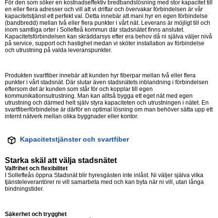
För den som söker en kostnadseffektiv bredbandslösning med stor kapacitet till
en eller flera adresser och vill att vi driftar och övervakar förbindelsen är vår
kapacitetstjänst ett perfekt val. Detta innebär att mani hyr en egen förbindelse
(bandbredd) mellan två eller flera punkter i vårt nät. Leverans är möjligt till och
inom samtliga orter i Sollefteå kommun där stadsnätet finns anslutet.
Kapacitetsförbindelsen kan skräddarsys efter era behov då ni själva väljer nivå
på service, support och hastighet medan vi sköter installation av förbindelse
och utrustning på valda leveranspunkter.
Produkten svartfiber innebär att kunden hyr fiberpar mellan två eller flera
punkter i vårt stadsnät. Där slutar även stadsnätets inblandning i förbindelsen
eftersom det är kunden som står för och kopplar till egen
kommunikationsutrustning. Man kan alltså bygga ett eget nät med egen
utrustning och därmed helt själv styra kapaciteten och utrustningen i nätet. En
svartfiberförbindelse är därför en optimal lösning om man behöver sätta upp ett
internt nätverk mellan olika byggnader eller kontor.
Kapacitetstjänster och svartfiber
Starka skäl att välja stadsnätet
Valfrihet och flexibilitet
I Sollefteås öppna Stadsnät blir hyresgästen inte inlåst. Ni väljer själva vilka
tjänsteleverantörer ni vill samarbeta med och kan byta när ni vill, utan långa
bindningstider.
Säkerhet och trygghet