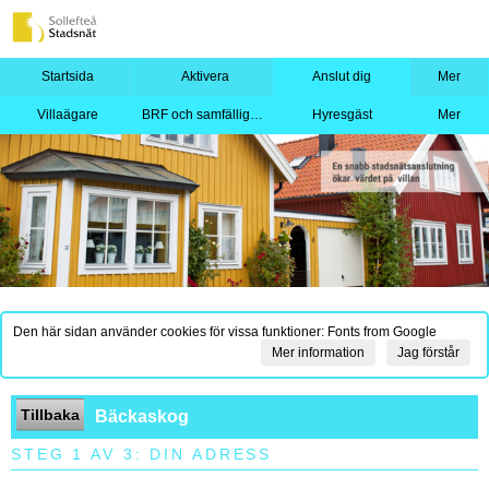
Startsida
Aktivera
Anslut dig
Mer
Villaägare
BRF och samfällighet
Hyresgäst
Mer
Den här sidan använder cookies för vissa funktioner: Fonts from Google
Mer information
Jag förstår
Tillbaka
Bäckaskog
STEG 1 AV 3: DIN ADRESS