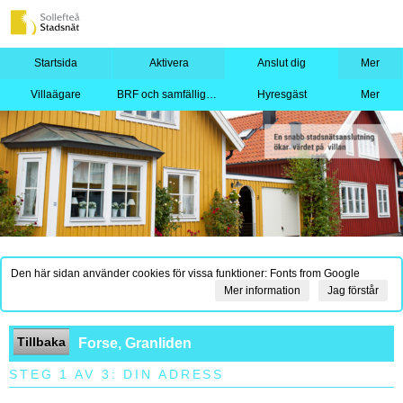
Startsida
Aktivera
Anslut dig
Mer
Villaägare
BRF och samfällighet
Hyresgäst
Mer
Den här sidan använder cookies för vissa funktioner: Fonts from Google
Mer information
Jag förstår
Tillbaka
Forse, Granliden
STEG 1 AV 3: DIN ADRESS