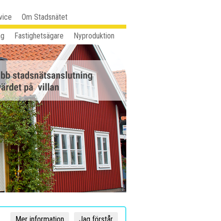
vice
Om Stadsnätet
ag
Fastighetsägare
Nyproduktion
Mer information
Jag förstår