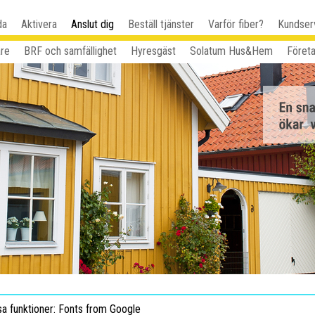
da
Aktivera
Anslut dig
Beställ tjänster
Varför fiber?
Kundser
are
BRF och samfällighet
Hyresgäst
Solatum Hus&Hem
Föret
sa funktioner: Fonts from Google