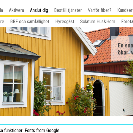
da
Aktivera
Anslut dig
Beställ tjänster
Varför fiber?
Kundser
are
BRF och samfällighet
Hyresgäst
Solatum Hus&Hem
Föret
sa funktioner: Fonts from Google