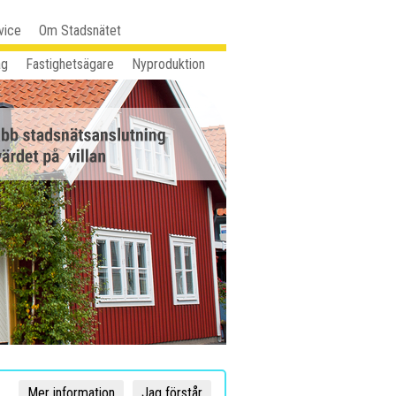
vice
Om Stadsnätet
ag
Fastighetsägare
Nyproduktion
Mer information
Jag förstår