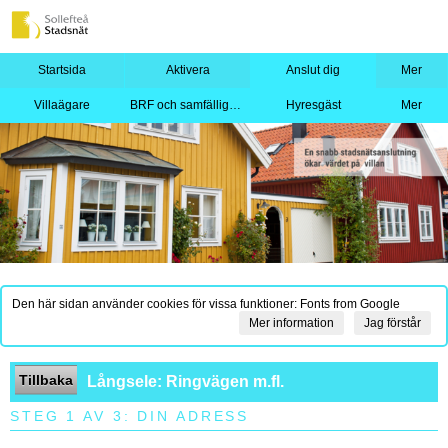
Startsida
Aktivera
Anslut dig
Mer
Villaägare
BRF och samfällighet
Hyresgäst
Mer
Den här sidan använder cookies för vissa funktioner: Fonts from Google
Mer information
Jag förstår
Tillbaka
Långsele: Ringvägen m.fl.
STEG 1 AV 3: DIN ADRESS