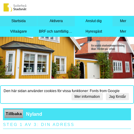
Startsida
Aktivera
Anslut dig
Mer
Villaägare
BRF och samfällighet
Hyresgäst
Mer
Den här sidan använder cookies för vissa funktioner: Fonts from Google
Mer information
Jag förstår
Tillbaka
Nyland
STEG 1 AV 3: DIN ADRESS