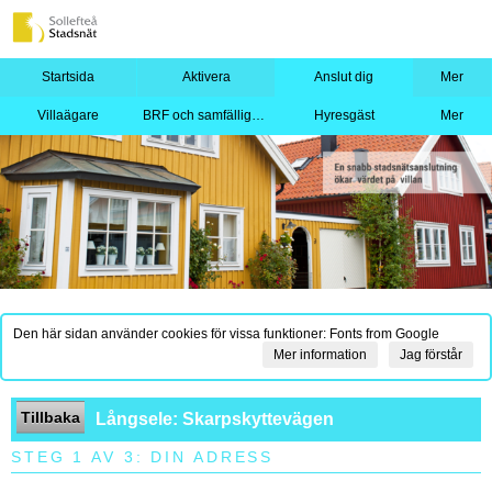
Startsida
Aktivera
Anslut dig
Mer
Villaägare
BRF och samfällighet
Hyresgäst
Mer
Den här sidan använder cookies för vissa funktioner: Fonts from Google
Mer information
Jag förstår
Tillbaka
Långsele: Skarpskyttevägen
STEG 1 AV 3: DIN ADRESS