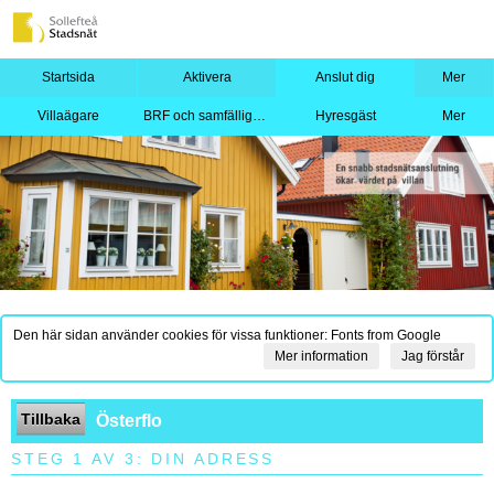
Startsida
Aktivera
Anslut dig
Mer
Villaägare
BRF och samfällighet
Hyresgäst
Mer
Den här sidan använder cookies för vissa funktioner: Fonts from Google
Mer information
Jag förstår
Tillbaka
Österflo
STEG 1 AV 3: DIN ADRESS