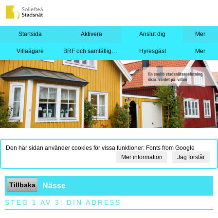
Startsida
Aktivera
Anslut dig
Mer
Villaägare
BRF och samfällighet
Hyresgäst
Mer
Den här sidan använder cookies för vissa funktioner: Fonts from Google
Mer information
Jag förstår
Tillbaka
Nässe
STEG 1 AV 3: DIN ADRESS