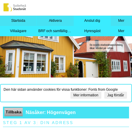
Startsida
Aktivera
Anslut dig
Mer
Villaägare
BRF och samfällighet
Hyresgäst
Mer
Den här sidan använder cookies för vissa funktioner: Fonts from Google
Mer information
Jag förstår
Tillbaka
Näsåker: Högenvägen
STEG 1 AV 3: DIN ADRESS