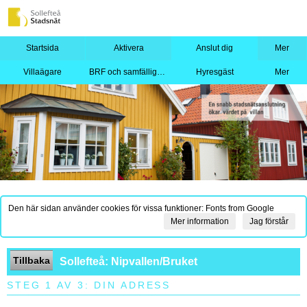
Startsida
Aktivera
Anslut dig
Mer
Villaägare
BRF och samfällighet
Hyresgäst
Mer
Den här sidan använder cookies för vissa funktioner: Fonts from Google
Mer information
Jag förstår
Tillbaka
Sollefteå: Nipvallen/Bruket
STEG 1 AV 3: DIN ADRESS